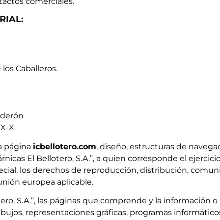
ntactos comerciales.
RIAL:
 los Caballeros.
lderón
X-X
la página
icbellotero.com
, diseño, estructuras de navegac
rnicas El Bellotero, S.A.”, a quien corresponde el ejercic
cial, los derechos de reproducción, distribución, comun
 unión europea aplicable.
lotero, S.A.”, las páginas que comprende y la información
ibujos, representaciones gráficas, programas informátic