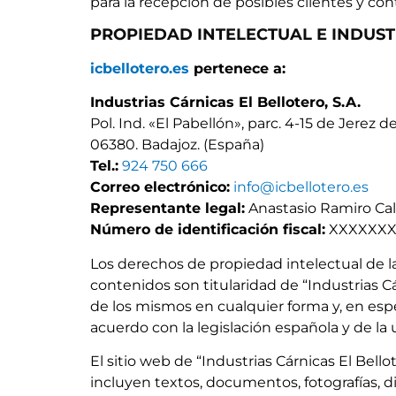
para la recepción de posibles clientes y co
PROPIEDAD INTELECTUAL E INDUST
icbellotero.es
pertenece a:
Industrias Cárnicas El Bellotero, S.A.
Pol. Ind. «El Pabellón», parc. 4-15 de Jerez de
06380. Badajoz. (España)
Tel.:
924 750 666
Correo electrónico:
info@icbellotero.es
Representante legal:
Anastasio Ramiro Ca
Número de identificación fiscal:
XXXXXXX
Los derechos de propiedad intelectual de 
contenidos son titularidad de “Industrias Cá
de los mismos en cualquier forma y, en espe
acuerdo con la legislación española y de la
El sitio web de “Industrias Cárnicas El Bel
incluyen textos, documentos, fotografías, d