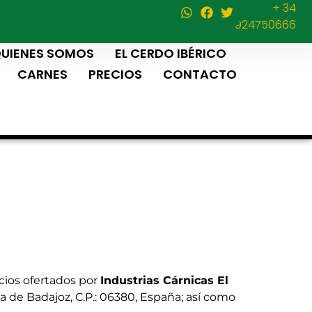
+ 34
924750666
UIENES SOMOS
EL CERDO IBÉRICO
CARNES
PRECIOS
CONTACTO
cios ofertados por
Industrias Cárnicas El
cia de Badajoz, C.P.: 06380, España; así como